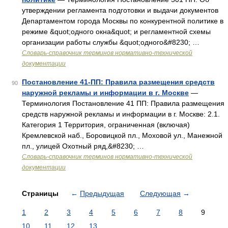
утверждении регламента подготовки и выдачи документов
Департаментом города Москвы по конкурентной политике в
режиме &quot;одного окна&quot; и регламентной схемы
организации работы службы &quot;одного&#8230; …
Словарь-справочник терминов нормативно-технической
документации
Постановление 41-ПП: Правила размещения средств
90
наружной рекламы и информации в г. Москве
—
Терминология Постановление 41 ПП: Правила размещения
средств наружной рекламы и информации в г. Москве: 2.1.
Категория 1 Территория, ограниченная (включая)
Кремлевской наб., Боровицкой пл., Моховой ул., Манежной
пл., улицей Охотный ряд,&#8230; …
Словарь-справочник терминов нормативно-технической
документации
Страницы
←
Предыдущая
Следующая
→
1
2
3
4
5
6
7
8
9
10
11
12
13