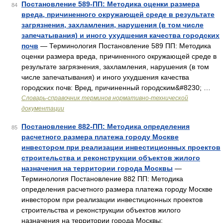
Постановление 589-ПП: Методика оценки размера
84
вреда, причиненного окружающей среде в результате
загрязнения, захламления, нарушения (в том числе
запечатывания) и иного ухудшения качества городских
почв
— Терминология Постановление 589 ПП: Методика
оценки размера вреда, причиненного окружающей среде в
результате загрязнения, захламления, нарушения (в том
числе запечатывания) и иного ухудшения качества
городских почв: Вред, причиненный городским&#8230; …
Словарь-справочник терминов нормативно-технической
документации
Постановление 882-ПП: Методика определения
85
расчетного размера платежа городу Москве
инвестором при реализации инвестиционных проектов
строительства и реконструкции объектов жилого
назначения на территории города Москвы
—
Терминология Постановление 882 ПП: Методика
определения расчетного размера платежа городу Москве
инвестором при реализации инвестиционных проектов
строительства и реконструкции объектов жилого
назначения на территории города Москвы: