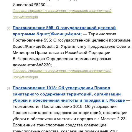
Инвестор&#8230; …
Словарь-справочник терминов нормативно-технической
документации
Постановление 595: О государственной целевой
86
программе &quot;Жилище&quot;
— Терминология
Постановление 595: О государственной целевой программе
&quot;Жилище&quot;: 2. Утратил силу Председатель Совета
Министров Правительства Российской Федерации
В. Черномырдин Определения термина из разных
документов:&#8230; …
Словарь-справочник терминов нормативно-технической
документации
Постановление 1018: Об утверждении Правил
87
санитарного содержания территорий, организации
уборки и обеспечения чистоты и порядка в г. Москве
—
Терминология Постановление 1018: Об утверждении
Правил санитарного содержания территорий, организации
уборки и обеспечения чистоты и порядка в г. Москве: 2.23.
Брошенные транспортные средства следующие
транспортные средства, создающие помехи в&#8230; …